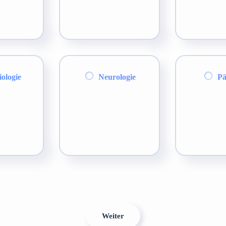
ologie
Neurologie
Pä