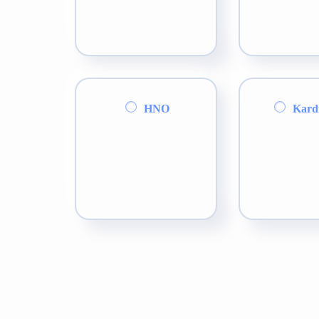
HNO
Kardi